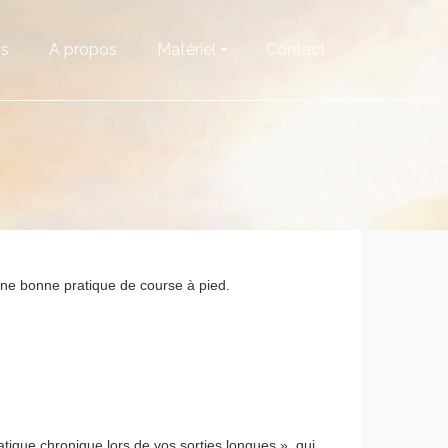
os
A propos
Matériel
Contact
’une bonne pratique de course à pied.
tigue chronique lors de vos sorties longues », qui