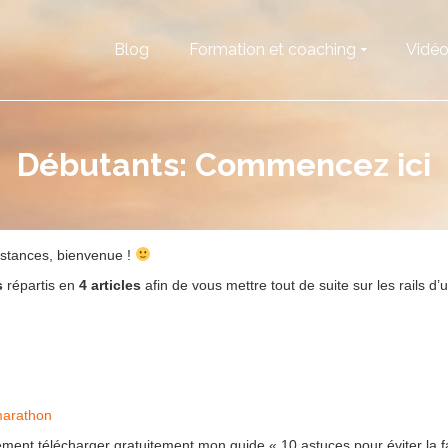
Blog
Formation et coaching
Vidé
Débutants: Commencez ici
istances, bienvenue !
s
répartis en
4 articles
afin de vous mettre tout de suite sur les rails d
marathon
ment télécharger gratuitement mon guide « 10 astuces pour éviter la fa