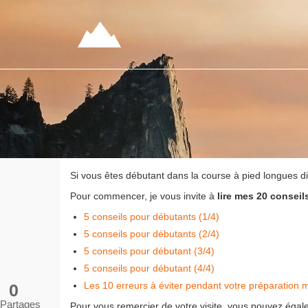
Si vous êtes débutant dans la course à pied longues d
Pour commencer, je vous invite à
lire mes 20 conseil
5 conseils pour débutants (1/4)
5 conseils pour débutants (2/4)
5 conseils pour débutant (3/4)
5 conseils pour débutant (4/4)
Les 10 erreurs à éviter pendant votre préparation 
0
Partages
Pour vous remercier de votre visite, vous pouvez égale